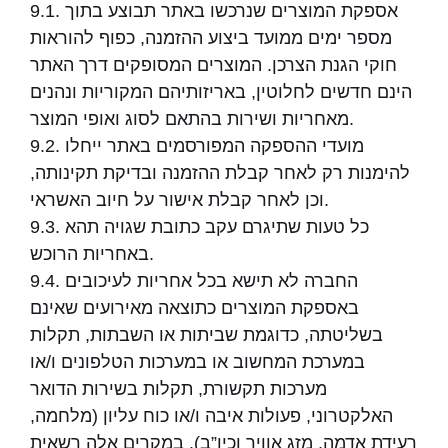
9.1. אספקת המוצרים שנרכשו באתר תבוצע בתוך
מספר ימים ממועד ביצוע ההזמנה, כפוף להוראות
חוקי הגנת הצרכן. המוצרים המסופקים דרך האתר
הינם חדשים לחלוטין, באריזותיהם המקוריות ונהנים
מאחריות ושירות בהתאם לסוג ואופי המוצר.
9.2. מועדי ההספקה המפורסמים באתר ייחלו
להימנות רק לאחר קבלת ההזמנה ובדיקת תקינותה,
וכן לאחר קבלת אישור על חיוב האשראי.
9.3. כל טעות שתיגרם עקב כתובת שגויה תהא
באחריות הרוכש.
9.4. החברה לא תישא בכל אחריות לעיכובים
באספקת המוצרים כתוצאה מאירועים שאינם
בשליטתה, כדוגמת שביתות או השבתות, תקלות
במערכת המחשוב או במערכות הטלפונים ו/או
מערכות תקשורת, תקלות בשירות הדואר
האלקטרוני, פעולות איבה ו/או כוח עליון (מלחמה,
רעידת אדמה, מזג אוויר וכיו”ב). במקרים אלה רשאית