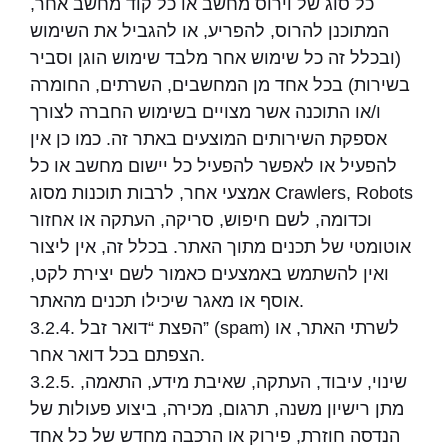
כל סוג של וירוס מחשב או כל קוד מחשב אחר,
המתוכנן להרוס, להפריע, או להגביל את השימוש
(ובכלל זה כל שימוש אחר מלבד שימוש הוגן וסביר
בשירות) בכל אחד מן המחשבים, השרתים, החומרה
ו/או התוכנה אשר מצויים בשימוש החברה לצורך
אספקת השירותים המוצעים באתר זה. כמו כן אין
להפעיל או לאפשר להפעיל כל יישום מחשב או כל
אמצעי אחר, לרבות תוכנות מסוג Crawlers, Robots
וכדומה, לשם חיפוש, סריקה, העתקה או אחזור
אוטומטי של תכנים מתוך האתר. בכלל זה, אין ליצור
ואין להשתמש באמצעים כאמור לשם יצירת לקט,
אוסף או מאגר שיכילו תכנים מהאתר.
3.2.4. הפצת “דואר זבל” (spam) לשרתי האתר, או
הצפתם בכל דואר אחר.
3.2.5. שינוי, עיבוד, העתקה, שאיבת מידע, התאמה,
מתן רישיון משנה, תרגום, מכירה, ביצוע פעולות של
הנדסה חוזרת, פירוק או הרכבה מחדש של כל אחד