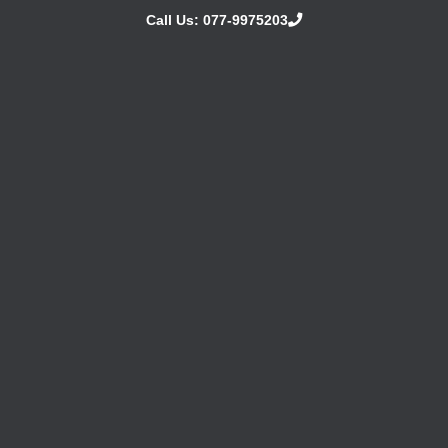
content
Call Us: 077-9975203