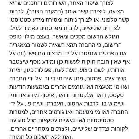
לצורך שיפור האתר, השירותים והתכנים שהיא
מציעה, ליצירת קשר איתך (במקרה הצורך), לרבות
קשר טלפוני, או לצורך ניתוח ומסירת מידע סטטיסטי
לצדדים שלישיים, לרבות מפרסמים כאמור לעיל.
הגולש הרשום מסכים ומאשר, בעצם מילוי טופס
הרישום, כי החברה תהא רשאית לשמור במאגריה
את הפרטים שנמסרו על-ידו מרצונו החופשי (וזה על
אף שאין חובה חוקית לעשות כן) ומידע נוסף שיצטבר
אודותיו, לשם ביצוע, מעת לעת, פעולות כגון, יצירת
קשר עימו, פרסום, מתן שירותי דיוור, על ידי החברה
ו/או מי מטעמה ו/או גורמים אחרים באמצעות הודעות
טקסט, דואר אלקטרוני ודואר, איסוף מידע אודותיו
ושימוש בו, לרבות אחסונו, העברתו ושיתופו, על ידי
החברה ו/או מי מטעמה ו/או גורמים אחרים, למטרות
סטטיסטיות ו/או לעשיית עסקאות מכל סוג עם
לקוחות וצדדים שלישיים, ולצרכים מסחריים אחרים,
זאת ללא תשלום כל תמורה.