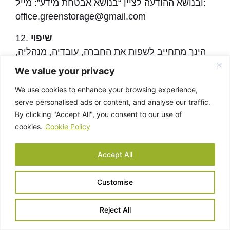
ובנושא ההודעה לציין “בנושא אבטחת מידע”: מייל:
office.greenstorage@gmail.com
שיפוי
12.
הינך מתחייב לשפות את החברה, עובדיה, מנהליה,
או מי מטעמם בגין כל תביעה, דרישה, נזק, הפסד,
We value your privacy
אובדן רווח, תשלום או כל הוצאה שייגרמו להם –
We use cookies to enhance your browsing experience,
ובכלל זה שכר טרחת עורך דין (סביר) והוצאות
serve personalised ads or content, and analyse our traffic.
משפט – עקב הפרת תנאי שימוש אלה ו/או הפרת
By clicking "Accept All", you consent to our use of
החוק על ידו ו/או תביעה ו/או דרישת צד שלישי
cookies.
Cookie Policy
כלשהו כתוצאה מכל הפרה של תנאי מתנאי שימוש
של האתר.
Accept All
אופי התכנים באתר
13.
Customise
התכנים באתר כוללים תכנים מקוריים של החברה
ו/או תכנים שמקורם במשתמשי האתר ו/או תכנים
Reject All
שמקורם בצדדים שלישים. החברה מבקשת להבטיח
כי הגלישה והשימוש באתר יהיו ידידותיים ונעימים