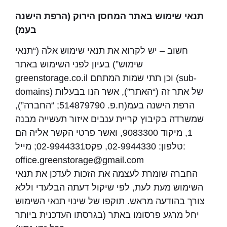
תנאי שימוש באתר המחסן הירוק (הרפת הישנה
בעמ)
חשוב – יש לקרוא את תנאי שימוש אלה (“תנאי
שימוש”) בעיון לפני השימוש באתר
greenstorage.co.il וכן תתי שמות המתחם (sub-
domains) של אתר זה (“האתר”), אשר הנו בבעלות
הרפת הישנה בעמ(ח.פ. 514879790; “החברה”),
שמשרדה בקיבוץ קריית ענבים איזור תעשייה מבנה
1, מיקוד 9083300, ואשר פרטי הקשר אליה הם
טלפון: 02-9944330, פקס02-9944331; מייל:
office.greenstorage@gmail.com
החברה שומרת לעצמה את הזכות לעדכן את תנאי
השימוש מעת לעת, לפי שיקול דעתה הבלעדי וללא
צורך בהודעה מראש. תוקפו של שינוי תנאי השימוש
יחל מרגע פרסומו באתר (בגרסתו העדכנית ביותר